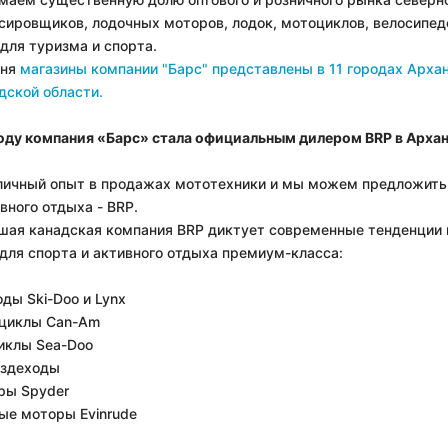
сировщиков, лодочных моторов, лодок, мотоциклов, велосипедо
для туризма и спорта.
дня
магазины компании "Барс" представлены в 11 городах Архан
дской области.
году компания «Барс» стала официальным дилером BRP в Архан
тличный опыт в продажах мототехники и мы можем предложить 
вного отдыха - BRP.
шая канадская компания BRP диктует современные тенденции 
для спорта и активного отдыха премиум-класса:
оды Ski-Doo и Lynx
оциклы Can-Am
циклы Sea-Doo
ездеходы
еры Spyder
ые моторы Evinrude