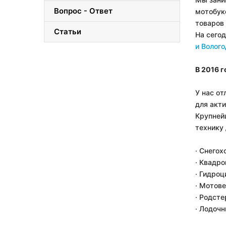
Вопрос - Ответ
мотобук
товаров 
Статьи
На сего
и Волого
В 2016 
У нас о
для акти
Крупней
технику 
· Снегох
· Квадр
· Гидро
· Мотов
· Родст
· Лодочн