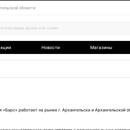
гельской области
Акции
Новости
Магазины
 «Барс» работает на рынке г. Архангельска и Архангельской об
маем существенную долю оптового и розничного рынка северно