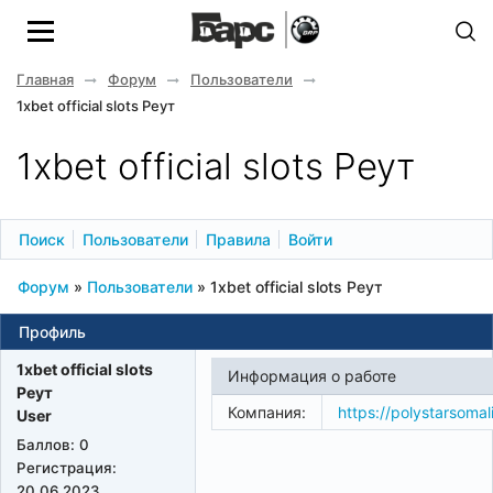
Главная
Форум
Пользователи
1xbet official slots Реут
1xbet official slots Реут
Поиск
Пользователи
Правила
Войти
Форум
»
Пользователи
»
1xbet official slots Реут
Профиль
1xbet official slots
Информация о работе
Реут
Компания:
https://polystarsomal
User
Баллов:
0
Регистрация:
20.06.2023