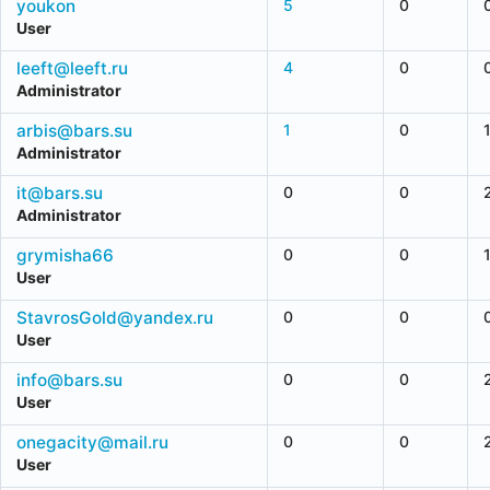
youkon
5
0
User
leeft@leeft.ru
4
0
Administrator
arbis@bars.su
1
0
Administrator
it@bars.su
0
0
Administrator
grymisha66
0
0
User
StavrosGold@yandex.ru
0
0
User
info@bars.su
0
0
User
onegacity@mail.ru
0
0
User