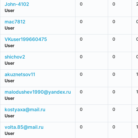
John-4102
0
0
User
mac7812
0
0
User
VKuser199660475
0
0
User
shichov2
0
0
User
akuznetsov11
0
0
User
malodushev1990@yandex.ru
0
0
User
kostyaxa@mail.ru
0
0
User
volta.85@mail.ru
0
0
User